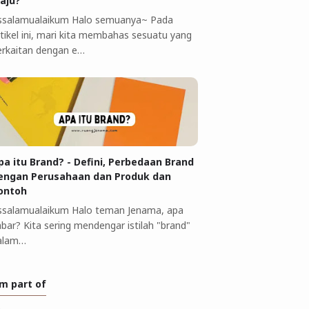
aju?
ssalamualaikum Halo semuanya~ Pada
rtikel ini, mari kita membahas sesuatu yang
erkaitan dengan e…
pa itu Brand? - Defini, Perbedaan Brand
engan Perusahaan dan Produk dan
ontoh
ssalamualaikum Halo teman Jenama, apa
abar? Kita sering mendengar istilah "brand"
alam…
'm part of