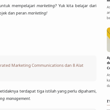
M
untuk mempelajari
marketing
? Yuk kita belajar dari
A
a
objek dan peran
marketing!
b
A
d
egrated Marketing Communications dan 8 Alat
C
A
k
d
setidaknya terdapat tiga istilah yang perlu dipahami,
ing management
.
I