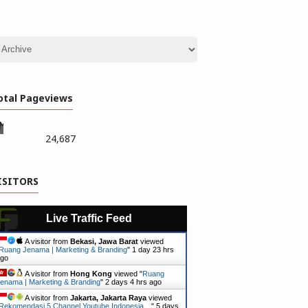
otal Pageviews
24,687
ISITORS
Live Traffic Feed
A visitor from
Bekasi, Jawa Barat
viewed
Ruang Jenama | Marketing & Branding
"
1 day 23 hrs
go
A visitor from
Hong Kong
viewed "
Ruang
enama | Marketing & Branding
"
2 days 4 hrs ago
A visitor from
Jakarta, Jakarta Raya
viewed
Rekomendasi 5 Channel Youtube Indonesia…
"
5 days