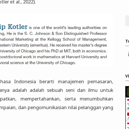
er et al., 2022).
T
V
asa Indonesia berarti manajemen pemasaran,
nanya adalah adalah sebuah seni dan ilmu untuk
apatkan, mempertahankan, serta menumbuhkan
"
mpaian, dan pengomunikasian nilai pelanggan yang
a
J
"