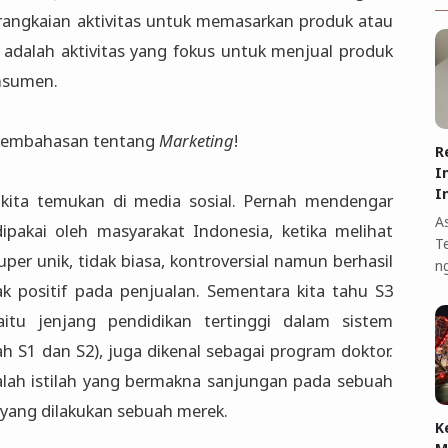
angkaian aktivitas untuk memasarkan produk atau
adalah aktivitas yang fokus untuk menjual produk
onsumen.
da pembahasan tentang
Marketing
!
R
I
I
kita temukan di media sosial. Pernah mendengar
A
 dipakai oleh masyarakat Indonesia, ketika melihat
T
r unik, tidak biasa, kontroversial namun berhasil
n
 positif pada penjualan. Sementara kita tahu S3
yaitu jenjang pendidikan tertinggi dalam sistem
ah S1 dan S2), juga dikenal sebagai program doktor.
alah istilah yang bermakna sanjungan pada sebuah
yang dilakukan sebuah merek.
K